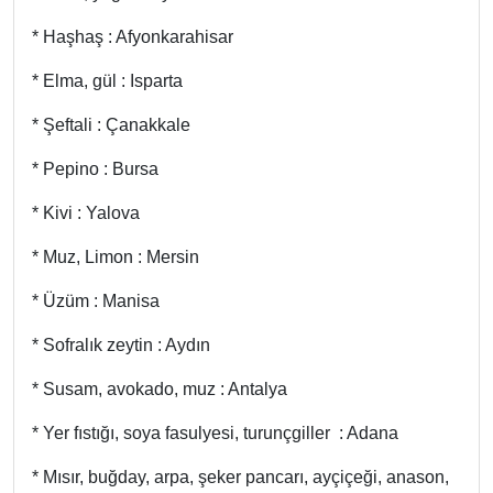
* Haşhaş : Afyonkarahisar
* Elma, gül : Isparta
* Şeftali : Çanakkale
* Pepino : Bursa
* Kivi : Yalova
* Muz, Limon : Mersin
* Üzüm : Manisa
* Sofralık zeytin : Aydın
* Susam, avokado, muz : Antalya
* Yer fıstığı, soya fasulyesi, turunçgiller : Adana
* Mısır, buğday, arpa, şeker pancarı, ayçiçeği, anason,