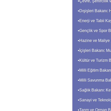
▪︎Çevre, Şehircilik
▪︎Dışişleri Bakanı
▪︎Enerji ve Tabii
▪︎Gençlik ve Spor
▪︎Hazine ve Maliy
▪︎İçişleri Bakanı: 
▪︎Kültür ve Turiz
▪︎Milli Eğitim Baka
▪︎Milli Savunma B
▪︎Sağlık Bakanı:
▪︎Sanayi ve Tekno
▪︎Tarım ve Orman 