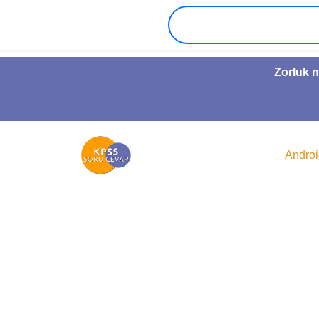
Zorluk n
Andro