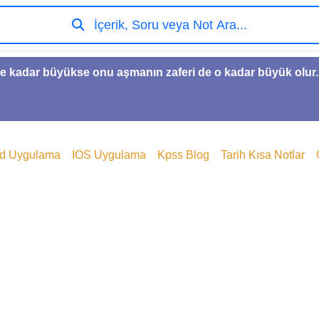
İçerik, Soru veya Not Ara...
e kadar büyükse onu aşmanın zaferi de o kadar büyük olur.
id Uygulama
IOS Uygulama
Kpss Blog
Tarih Kısa Notlar