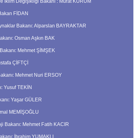
 ve İklim Değişikliği Bakanı : Murat KURUM
: Hakan FİDAN
 Kaynaklar Bakanı: Alparslan BAYRAKTAR
 Bakanı: Osman Aşkın BAK
e Bakanı: Mehmet ŞİMŞEK
Mustafa ÇİFTÇİ
m Bakanı: Mehmet Nuri ERSOY
nı: Yusuf TEKİN
akanı: Yaşar GÜLER
 Kemal MEMİŞOĞLU
loji Bakanı: Mehmet Fatih KACIR
Bakanı: İbrahim YUMAKLI