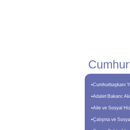
Cumhurb
▪︎Cumhurbaşkanı Y
▪︎Adalet Bakanı: 
▪︎Aile ve Sosyal 
▪︎Çalışma ve Sosy