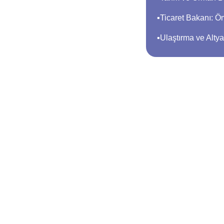
▪︎Ticaret Bakanı:
▪︎Ulaştırma ve Al