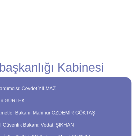
aşkanlığı Kabinesi
ardımcısı: Cevdet YILMAZ
Akın GÜRLEK
Hizmetler Bakanı: Mahinur ÖZDEMİR GÖKTAŞ
al Güvenlik Bakanı: Vedat IŞIKHAN