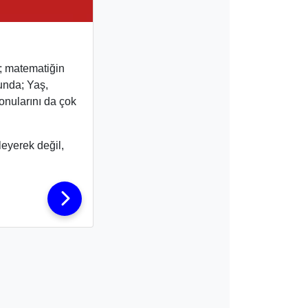
r; matematiğin
unda; Yaş,
onularını da çok
eyerek değil,