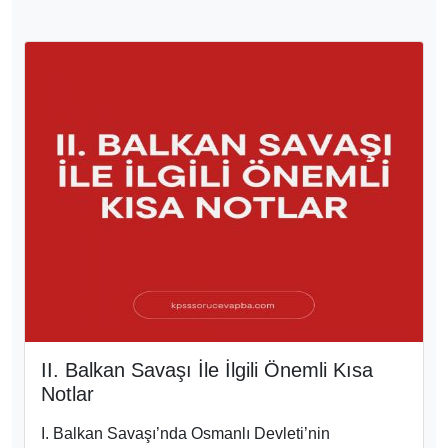
2025 Yılına Ait TÜİK Güncel Nüfus
Verileri : Maddeler Halinde Türkiye'nin
Nüfus Verileri
Türkiye İstatistik Kurumu (TÜİK), 2025 yılına
ait nüfus verilerini açıkladı. Maddeler halinde
güncel nüfus verileri :