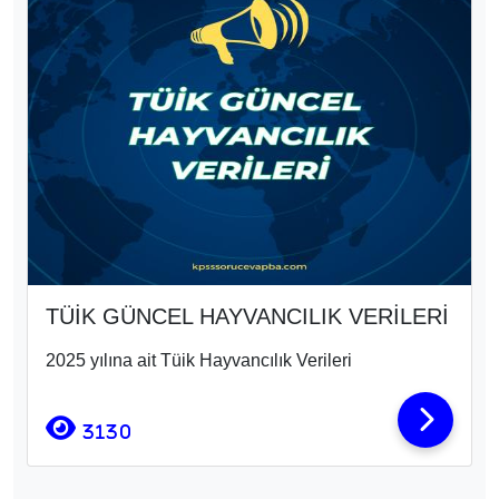
Önemli Kısa Notlar
I. Dünya Savaşı Nedir?
I. Dünya Savaşı, 1914–1918 yılları arasında
gerçekleşen ve Avrupa merkezli başlayıp kısa
sürede dünya geneline yayılan büyük bir savaştır.
Bu savaş, dönemin en güçlü devletlerini iki büyük
blok halinde karşı karşıya getirmiş ve dünya siyasi
haritasını kökten değiştirmiştir.
Savaşın sonunda birçok imparatorluk yıkılmış, yeni
devletler kurulmuş ve dünya düzeni tamamen
değişmiştir.
4832