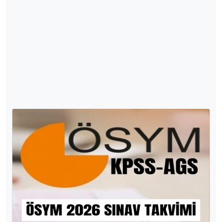
TÜİK GÜNCEL HAYVANCILIK VERİLERİ
2025 yılına ait Tüik Hayvancılık Verileri
3130