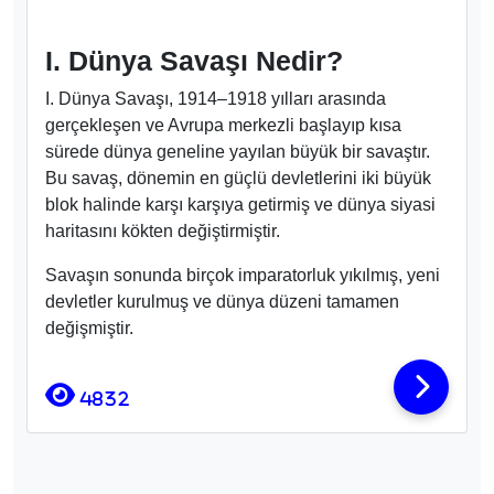
I. Balkan Savaşı’nda Osmanlı Devleti’nin
yenilmesiyle Balkanlar’da bir güç boşluğu oluştu.
Osmanlı’dan alınan toprakları paylaşamayan
Balkan devletleri arasında anlaşmazlık çıktı ve bu
durum II. Balkan Savaşı’nın başlamasına neden
oldu. Bu yazıda II. Balkan Savaşı ile ilgili bilmeniz
gereken en önemli bilgileri kısa notlar halinde sizler
için derlemiş olduk.
2952