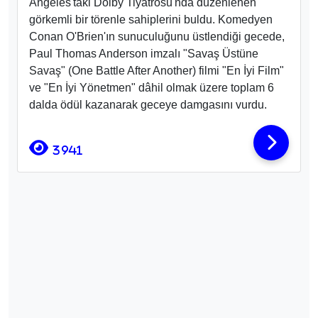
Angeles'taki Dolby Tiyatrosu
'nda düzenlenen
görkemli bir törenle sahiplerini buldu
. Komedyen
Conan O'Brien
'ın sunuculuğunu üstlendiği gecede,
Paul Thomas Anderson imzalı "Savaş Üstüne
Savaş" (One Battle After Another)
filmi "En İyi Film"
ve "En İyi Yönetmen" dâhil olmak üzere toplam 6
dalda ödül
kazanarak geceye damgasını vurdu.
3941