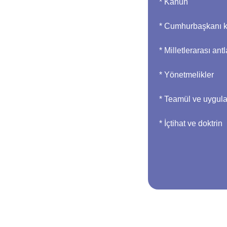
* Kanun
* Cumhurbaşkanı k
* Milletlerarası an
* Yönetmelikler
* Teamül ve uygul
* İçtihat ve doktrin