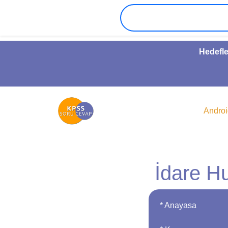
Hedefle
Andro
İdare H
* Anayasa