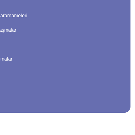
ararnameleri
tlaşmalar
amalar