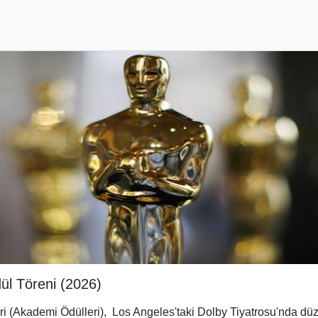
ül Töreni (2026)
ri
(Akademi Ödülleri), Los Angeles'taki Dolby Tiyatrosu
'nda dü