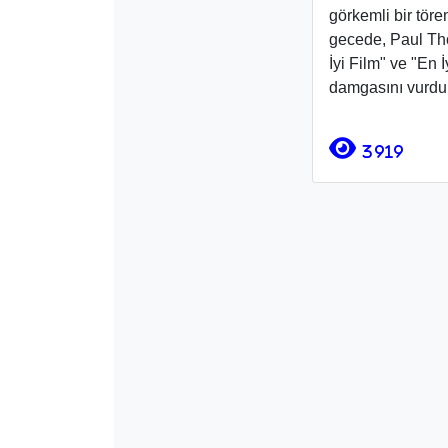
görkemli bir töre
gecede, Paul Th
İyi Film" ve "En
damgasını vurdu
3919