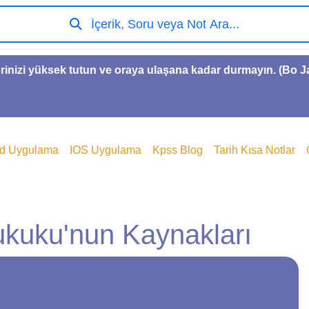
İçerik, Soru veya Not Ara...
rinizi yüksek tutun ve oraya ulaşana kadar durmayın. (Bo 
id Uygulama
IOS Uygulama
Kpss Blog
Tarih Kısa Notlar
ukuku'nun Kaynakları