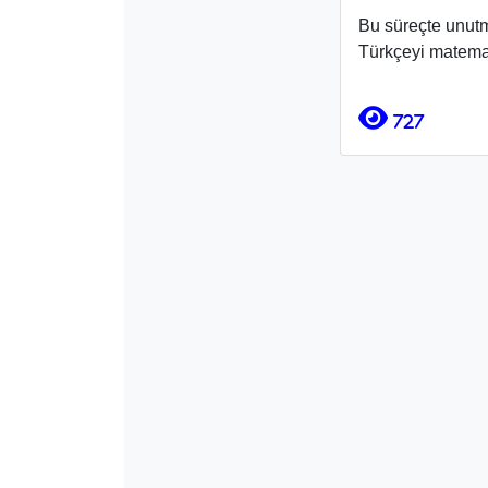
Bu süreçte unutm
Türkçeyi matemat
727