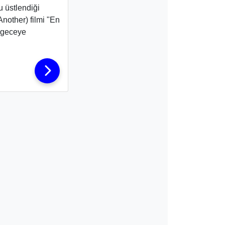
 üstlendiği
Another)
filmi "En
 geceye