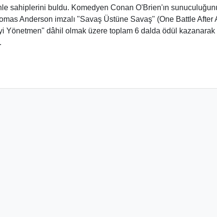
nle sahiplerini buldu
. Komedyen Conan O'Brien
'ın sunuculuğunu
omas Anderson imzalı "Savaş Üstüne Savaş" (One Battle After 
 İyi Yönetmen" dâhil olmak üzere toplam 6 dalda ödül
kazanarak
.