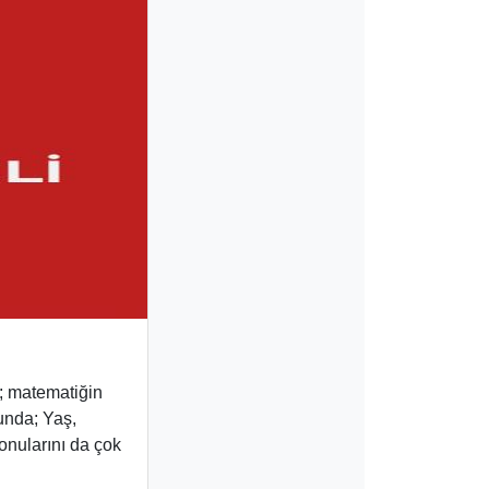
r; matematiğin
unda; Yaş,
onularını da çok