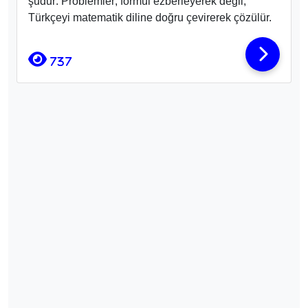
şudur: Problemler; formül ezberleyerek değil,
Türkçeyi matematik diline doğru çevirerek çözülür.
737