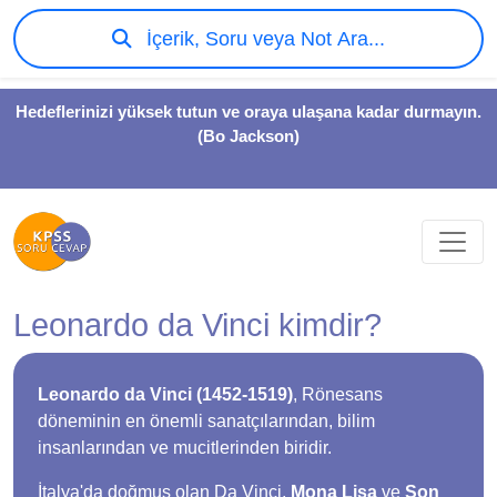
İçerik, Soru veya Not Ara...
Hedeflerinizi yüksek tutun ve oraya ulaşana kadar durmayın.
(Bo Jackson)
Leonardo da Vinci kimdir?
Leonardo da Vinci (1452-1519)
, Rönesans
döneminin en önemli sanatçılarından, bilim
insanlarından ve mucitlerinden biridir.
İtalya'da doğmuş olan Da Vinci,
Mona Lisa
ve
Son