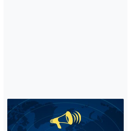
2025 Yılına Ait TÜİK Güncel Nüfus
Verileri : Maddeler Halinde Türkiye'nin
Nüfus Verileri
Türkiye İstatistik Kurumu (TÜİK), 2025 yılına
ait nüfus verilerini açıkladı. Maddeler halinde