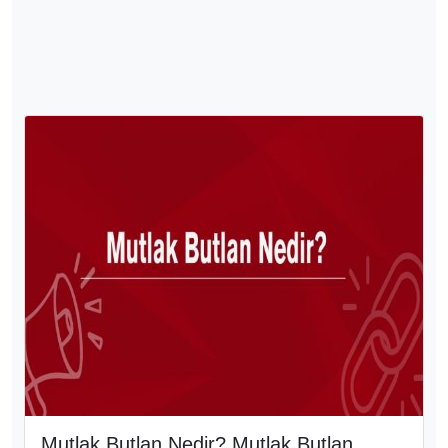
Mutlak Butlan Nedir? Mutlak Butlan
Örnekleri
Mutlak butlan, hukuki işlemlerin en ağır geçersizlik
yaptırımlarından biridir. Bir hukuki işlem, kanunun
emredici hükümlerine, kamu düzenine veya genel
ahlaka aykırıysa baştan itibaren kesin olarak
hükümsüz sayılır. Bu nedenle mutlak butlanla sakat
işlemler hukuk düzeninde hiç doğmamış kabul
edilir ve hiçbir hukuki sonuç meydana getirmez.
3784