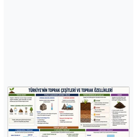
Türkiye’nin Toprak Çeşitleri ve Toprak
Özellikleri
Türkiye, farklı iklim özellikleri, yer şekilleri ve
jeolojik yapısı sayesinde oldukça zengin bir toprak
çeşitliliğine sahiptir. Topraklar; oluşum şekillerine,
bulundukları bölgenin iklim özelliklerine ve taşıyıcı
unsurlara göre farklı gruplara ayrılmaktadır. Tarımsal