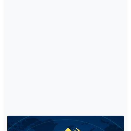
TÜİK GÜNCEL HAYVANCILIK VERİLERİ
2025 yılına ait Tüik Hayvancılık Verileri