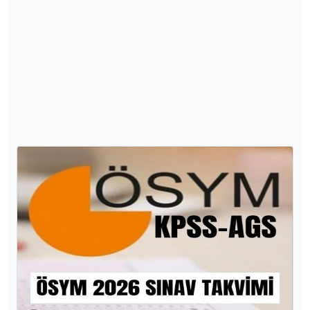
ÖSYM 2026 Sınav Takvimi
ÖSYM KPSS Lise, Ön Lisans, Lisans Genel
Yetenek-Genel Kültür, KPSS Alan Bilgisi sınav ve
başvuru tarihleri ÖSYM 2026 sınav takvimi ile belli
oldu.
4057