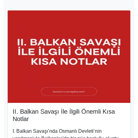
II. Balkan Savaşı İle İlgili Önemli Kısa
Notlar
I. Balkan Savaşı’nda Osmanlı Devleti’nin
yenilmesiyle Balkanlar’da bir güç boşluğu oluştu.
Osmanlı’dan alınan toprakları paylaşamayan
Balkan devletleri arasında anlaşmazlık çıktı ve bu
durum II. Balkan Savaşı’nın başlamasına neden
oldu. Bu yazıda II. Balkan Savaşı ile ilgili bilmeniz
gereken en önemli bilgileri kısa notlar halinde sizler
için derlemiş olduk.
2935