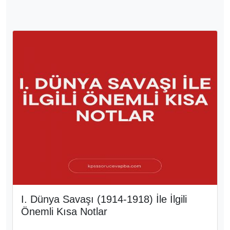
I. Dünya Savaşı (1914-1918) İle İlgili
Önemli Kısa Notlar
I. Dünya Savaşı Nedir?
I. Dünya Savaşı, 1914–1918 yılları arasında
gerçekleşen ve Avrupa merkezli başlayıp kısa
sürede dünya geneline yayılan büyük bir savaştır.
Bu savaş, dönemin en güçlü devletlerini iki büyük
blok halinde karşı karşıya getirmiş ve dünya siyasi
haritasını kökten değiştirmiştir.
Savaşın sonunda birçok imparatorluk yıkılmış, yeni
devletler kurulmuş ve dünya düzeni tamamen
değişmiştir.