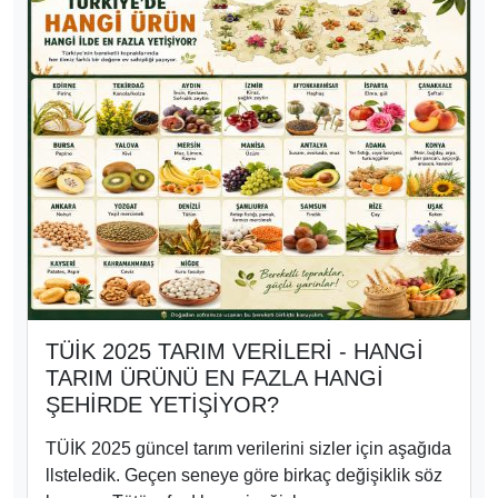
ŞEHİRDE YETİŞİYOR?
TÜİK 2025 güncel tarım verilerini sizler için aşağıda
llsteledik. Geçen seneye göre birkaç değişiklik söz
konusu. Tütün, fındık, ayçiçeği, kayısı,
patates, kenevir, sofralık zeytin vb. ürünlerde ilk sıra
değişti.
3426