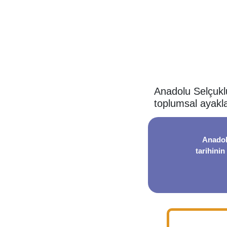
Anadolu Selçuklul
toplumsal ayakl
Anadol
tarihinin