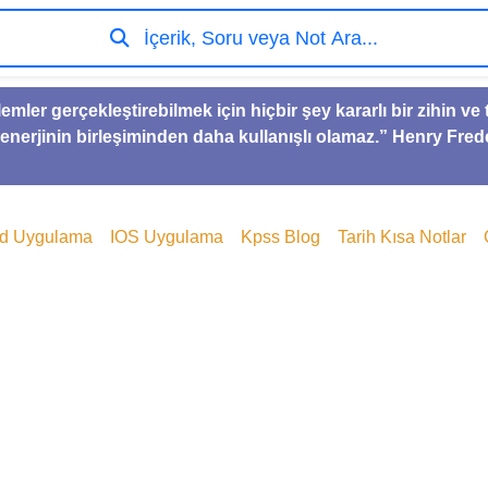
İçerik, Soru veya Not Ara...
lemler gerçekleştirebilmek için hiçbir şey kararlı bir zihin 
 enerjinin birleşiminden daha kullanışlı olamaz.” Henry Fred
id Uygulama
IOS Uygulama
Kpss Blog
Tarih Kısa Notlar