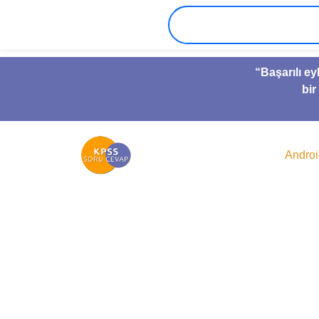
“Başarılı ey
bir
Andro