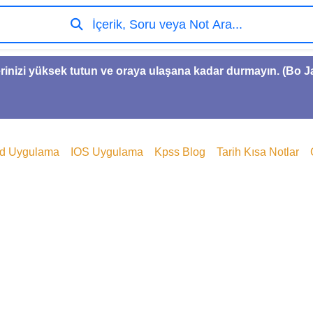
İçerik, Soru veya Not Ara...
rinizi yüksek tutun ve oraya ulaşana kadar durmayın. (Bo 
id Uygulama
IOS Uygulama
Kpss Blog
Tarih Kısa Notlar