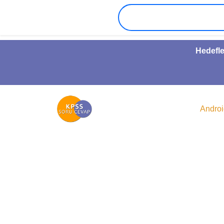
Hedefle
Andro