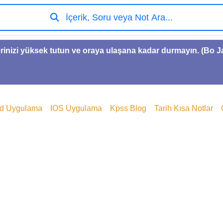
İçerik, Soru veya Not Ara...
rinizi yüksek tutun ve oraya ulaşana kadar durmayın. (Bo 
id Uygulama
IOS Uygulama
Kpss Blog
Tarih Kısa Notlar