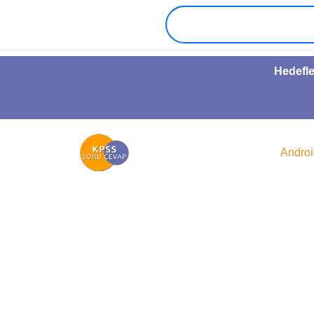
Hedefle
Andro