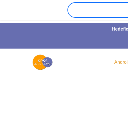
Hedefle
Andro