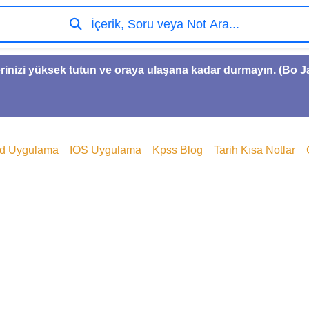
İçerik, Soru veya Not Ara...
rinizi yüksek tutun ve oraya ulaşana kadar durmayın. (Bo 
id Uygulama
IOS Uygulama
Kpss Blog
Tarih Kısa Notlar