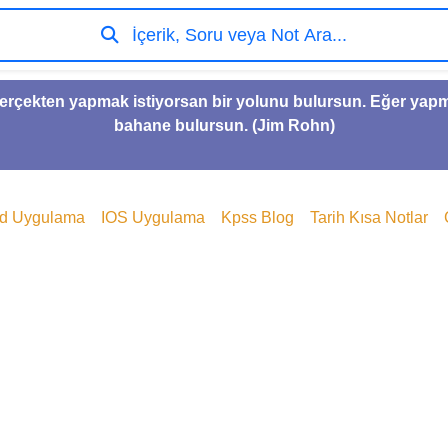
İçerik, Soru veya Not Ara...
gerçekten yapmak istiyorsan bir yolunu bulursun. Eğer yap
bahane bulursun. (Jim Rohn)
id Uygulama
IOS Uygulama
Kpss Blog
Tarih Kısa Notlar