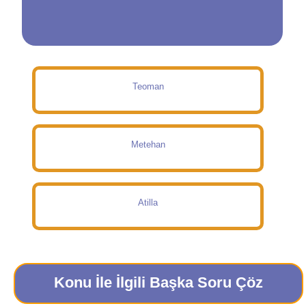
Teoman
Metehan
Atilla
Konu İle İlgili Başka Soru Çöz