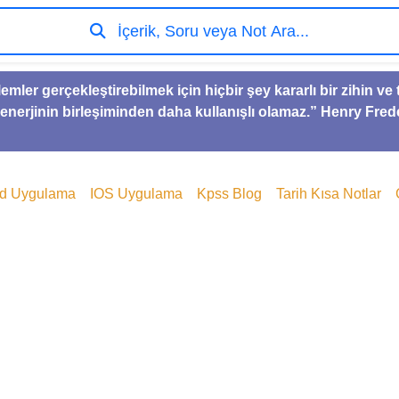
İçerik, Soru veya Not Ara...
lemler gerçekleştirebilmek için hiçbir şey kararlı bir zihin 
 enerjinin birleşiminden daha kullanışlı olamaz.” Henry Fred
id Uygulama
IOS Uygulama
Kpss Blog
Tarih Kısa Notlar