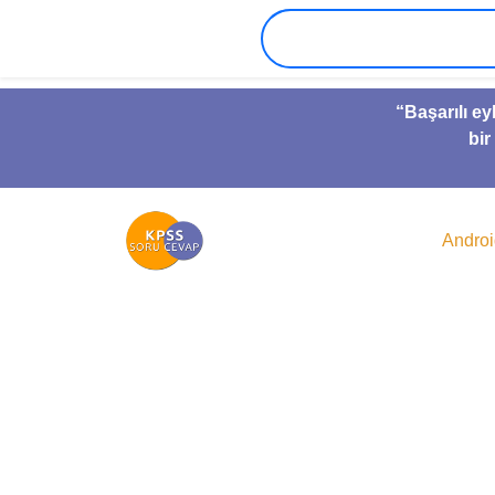
“Başarılı ey
bir
Andro