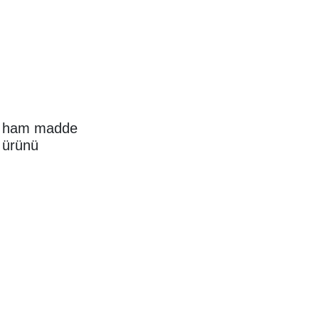
el ham madde
l ürünü