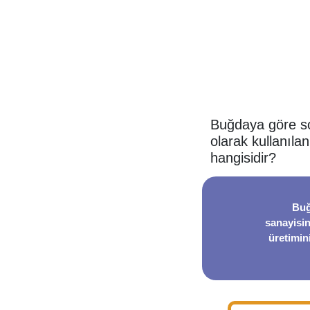
Buğdaya göre s
olarak kullanıla
hangisidir?
Buğ
sanayisin
üretimin