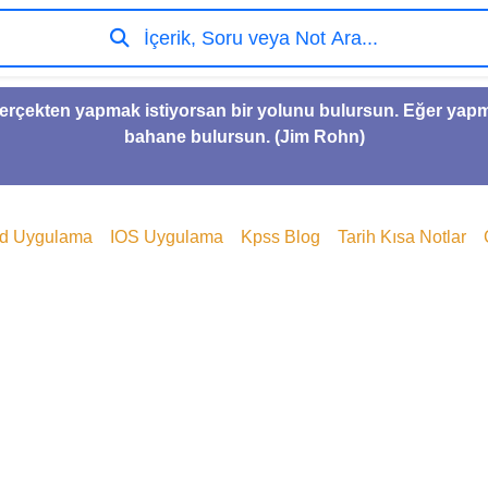
İçerik, Soru veya Not Ara...
gerçekten yapmak istiyorsan bir yolunu bulursun. Eğer yap
bahane bulursun. (Jim Rohn)
id Uygulama
IOS Uygulama
Kpss Blog
Tarih Kısa Notlar