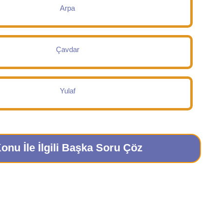
Arpa
Çavdar
Yulaf
onu İle İlgili Başka Soru Çöz