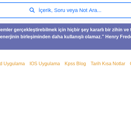
İçerik, Soru veya Not Ara...
lemler gerçekleştirebilmek için hiçbir şey kararlı bir zihin 
 enerjinin birleşiminden daha kullanışlı olamaz.” Henry Fred
id Uygulama
IOS Uygulama
Kpss Blog
Tarih Kısa Notlar