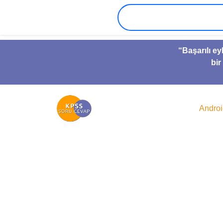
“Başarılı ey
bir
Andro