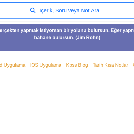
İçerik, Soru veya Not Ara...
gerçekten yapmak istiyorsan bir yolunu bulursun. Eğer yap
bahane bulursun. (Jim Rohn)
id Uygulama
IOS Uygulama
Kpss Blog
Tarih Kısa Notlar