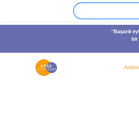
“Başarılı ey
bir
Andro