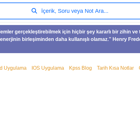
İçerik, Soru veya Not Ara...
lemler gerçekleştirebilmek için hiçbir şey kararlı bir zihin 
 enerjinin birleşiminden daha kullanışlı olamaz.” Henry Fred
id Uygulama
IOS Uygulama
Kpss Blog
Tarih Kısa Notlar