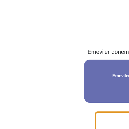
Emeviler dönemi
Emevile