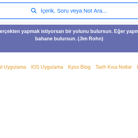
İçerik, Soru veya Not Ara...
gerçekten yapmak istiyorsan bir yolunu bulursun. Eğer yap
bahane bulursun. (Jim Rohn)
id Uygulama
IOS Uygulama
Kpss Blog
Tarih Kısa Notlar