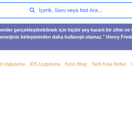
İçerik, Soru veya Not Ara...
lemler gerçekleştirebilmek için hiçbir şey kararlı bir zihin 
 enerjinin birleşiminden daha kullanışlı olamaz.” Henry Fred
id Uygulama
IOS Uygulama
Kpss Blog
Tarih Kısa Notlar