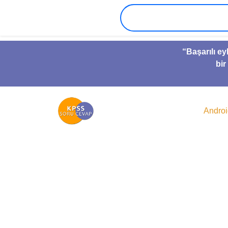
“Başarılı ey
bir
Andro