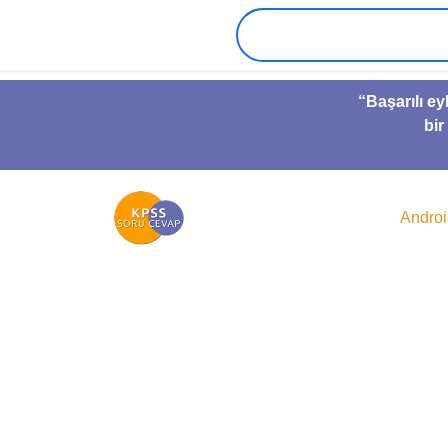
“Başarılı ey
bir
Andro