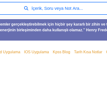
İçerik, Soru veya Not Ara...
lemler gerçekleştirebilmek için hiçbir şey kararlı bir zihin 
 enerjinin birleşiminden daha kullanışlı olamaz.” Henry Fred
id Uygulama
IOS Uygulama
Kpss Blog
Tarih Kısa Notlar