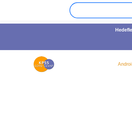
Hedefle
Andro