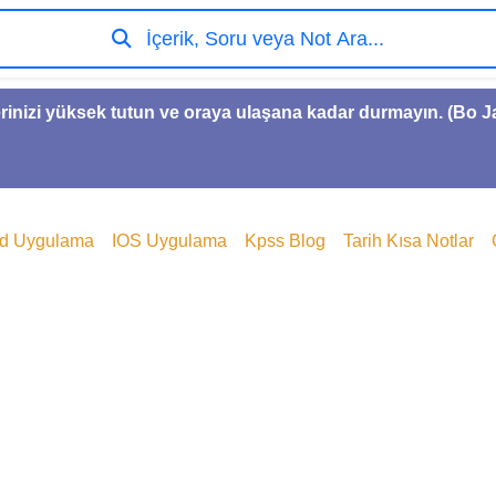
İçerik, Soru veya Not Ara...
rinizi yüksek tutun ve oraya ulaşana kadar durmayın. (Bo 
id Uygulama
IOS Uygulama
Kpss Blog
Tarih Kısa Notlar