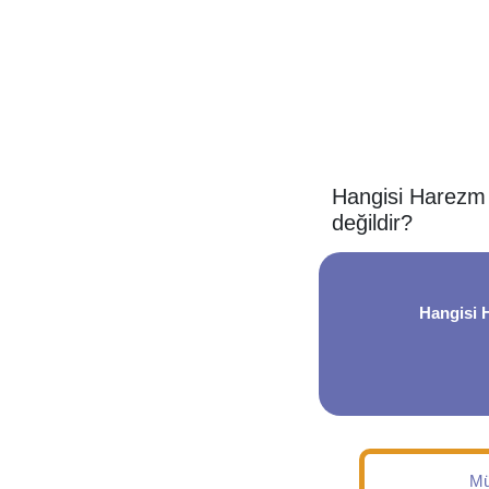
Hangisi Harezm T
değildir?
Hangisi 
Mü