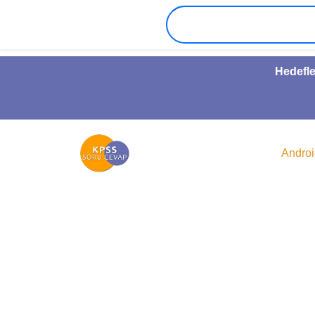
Hedefle
Andro