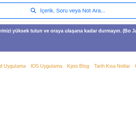
İçerik, Soru veya Not Ara...
rinizi yüksek tutun ve oraya ulaşana kadar durmayın. (Bo 
id Uygulama
IOS Uygulama
Kpss Blog
Tarih Kısa Notlar