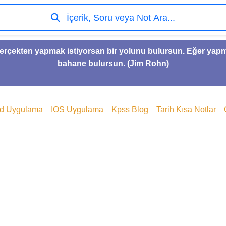
İçerik, Soru veya Not Ara...
gerçekten yapmak istiyorsan bir yolunu bulursun. Eğer yap
bahane bulursun. (Jim Rohn)
id Uygulama
IOS Uygulama
Kpss Blog
Tarih Kısa Notlar