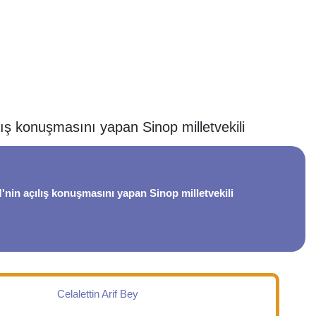
ış konuşmasını yapan Sinop milletvekili
'nin açılış konuşmasını yapan Sinop milletvekili
Celalettin Arif Bey