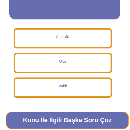
Açıksöz
Ulus
Vakit
Konu İle İlgili Başka Soru Çöz