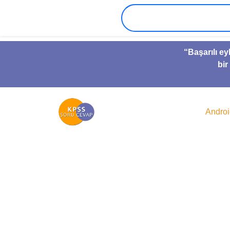
“Başarılı ey
bir
Andro