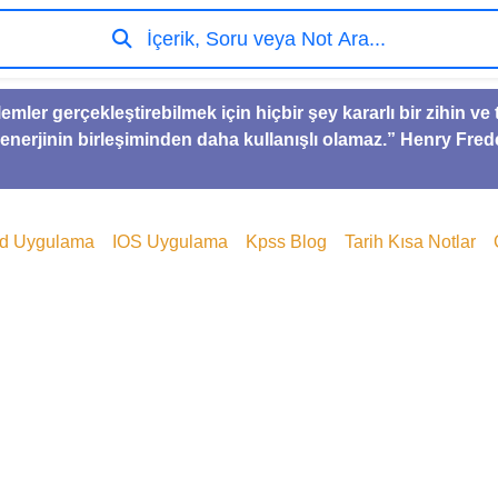
İçerik, Soru veya Not Ara...
lemler gerçekleştirebilmek için hiçbir şey kararlı bir zihin 
 enerjinin birleşiminden daha kullanışlı olamaz.” Henry Fred
id Uygulama
IOS Uygulama
Kpss Blog
Tarih Kısa Notlar