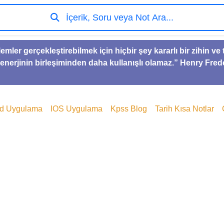
İçerik, Soru veya Not Ara...
lemler gerçekleştirebilmek için hiçbir şey kararlı bir zihin 
 enerjinin birleşiminden daha kullanışlı olamaz.” Henry Fred
id Uygulama
IOS Uygulama
Kpss Blog
Tarih Kısa Notlar