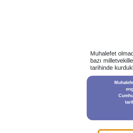
Muhalefet olmad
bazı milletvekil
tarihinde kurduk
Muhalefe
eng
Cumhur
tari