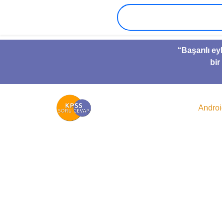
“Başarılı ey
bir
Andro