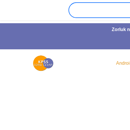
Zorluk n
Andro