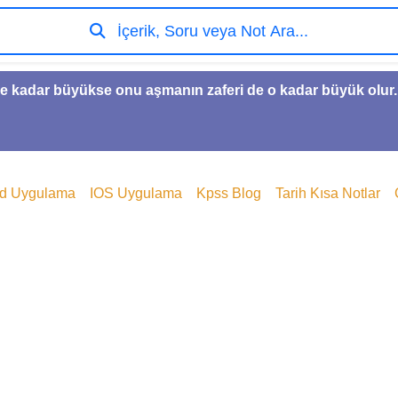
İçerik, Soru veya Not Ara...
e kadar büyükse onu aşmanın zaferi de o kadar büyük olur.
id Uygulama
IOS Uygulama
Kpss Blog
Tarih Kısa Notlar