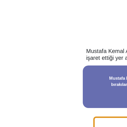
Mustafa Kemal At
işaret ettiği yer
Mustafa K
bırakıla