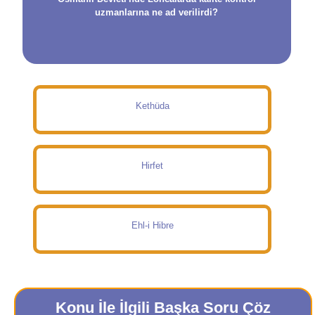
uzmanlarına ne ad verilirdi?
Kethüda
Hirfet
Ehl-i Hibre
Konu İle İlgili Başka Soru Çöz