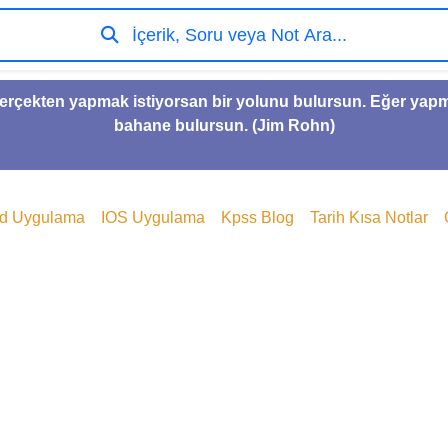
İçerik, Soru veya Not Ara...
gerçekten yapmak istiyorsan bir yolunu bulursun. Eğer yap
bahane bulursun. (Jim Rohn)
id Uygulama
IOS Uygulama
Kpss Blog
Tarih Kısa Notlar