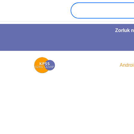
Zorluk n
Andro