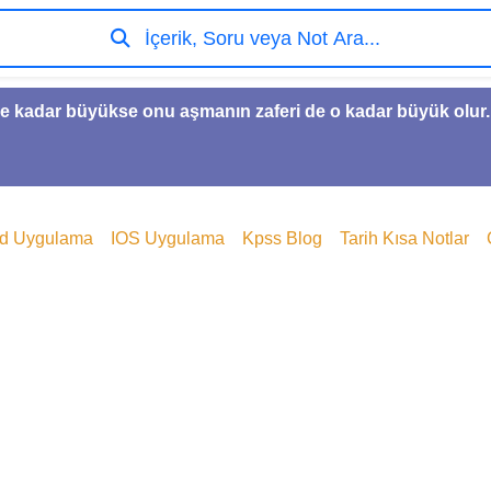
İçerik, Soru veya Not Ara...
e kadar büyükse onu aşmanın zaferi de o kadar büyük olur.
id Uygulama
IOS Uygulama
Kpss Blog
Tarih Kısa Notlar