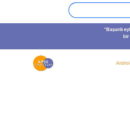
“Başarılı ey
bir
Andro