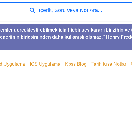
İçerik, Soru veya Not Ara...
lemler gerçekleştirebilmek için hiçbir şey kararlı bir zihin 
 enerjinin birleşiminden daha kullanışlı olamaz.” Henry Fred
id Uygulama
IOS Uygulama
Kpss Blog
Tarih Kısa Notlar