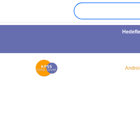
Hedefle
Andro