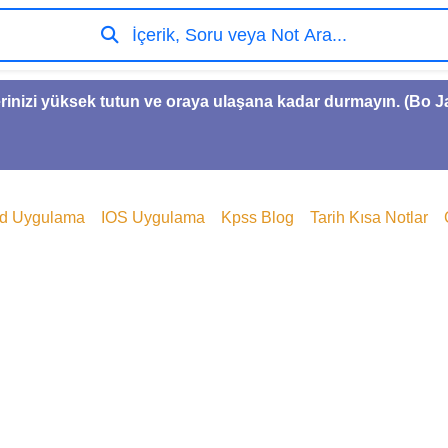
İçerik, Soru veya Not Ara...
rinizi yüksek tutun ve oraya ulaşana kadar durmayın. (Bo 
id Uygulama
IOS Uygulama
Kpss Blog
Tarih Kısa Notlar