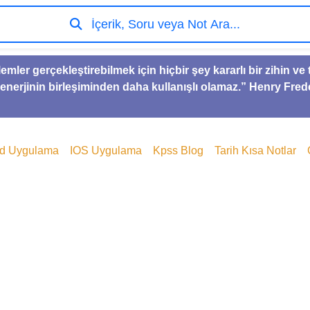
İçerik, Soru veya Not Ara...
lemler gerçekleştirebilmek için hiçbir şey kararlı bir zihin 
 enerjinin birleşiminden daha kullanışlı olamaz.” Henry Fred
id Uygulama
IOS Uygulama
Kpss Blog
Tarih Kısa Notlar