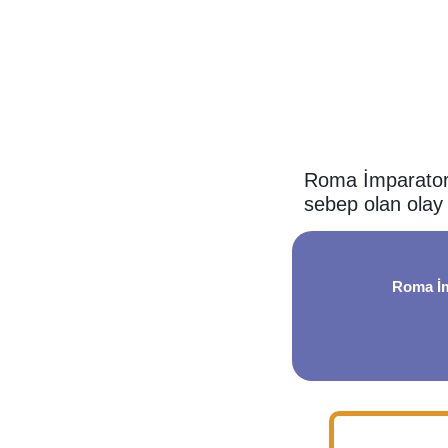
Roma İmparatorl
sebep olan olay
Roma İm