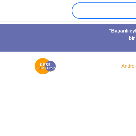
“Başarılı ey
bir
Andro