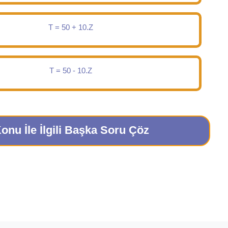
T = 50 + 10.Z
T = 50 - 10.Z
onu İle İlgili Başka Soru Çöz