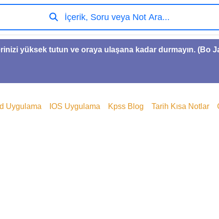
İçerik, Soru veya Not Ara...
rinizi yüksek tutun ve oraya ulaşana kadar durmayın. (Bo 
id Uygulama
IOS Uygulama
Kpss Blog
Tarih Kısa Notlar