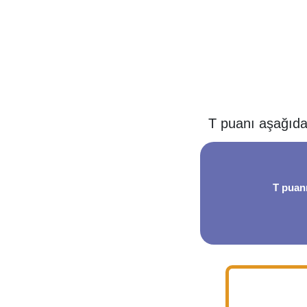
T puanı aşağıdak
T puanı