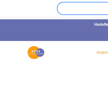
Hedefle
Andro