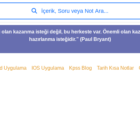
İçerik, Soru veya Not Ara...
 olan kazanma isteği değil, bu herkeste var. Önemli olan k
hazırlanma isteğidir.” (Paul Bryant)
id Uygulama
IOS Uygulama
Kpss Blog
Tarih Kısa Notlar