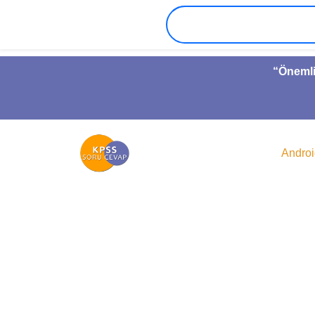
“Önemli
Andro