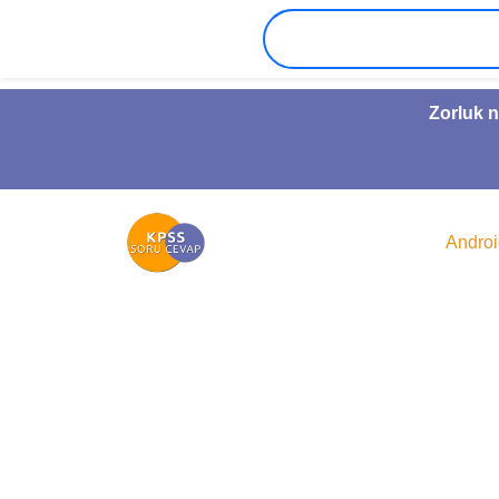
Zorluk n
Andro