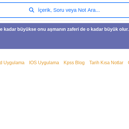
İçerik, Soru veya Not Ara...
e kadar büyükse onu aşmanın zaferi de o kadar büyük olur.
id Uygulama
IOS Uygulama
Kpss Blog
Tarih Kısa Notlar