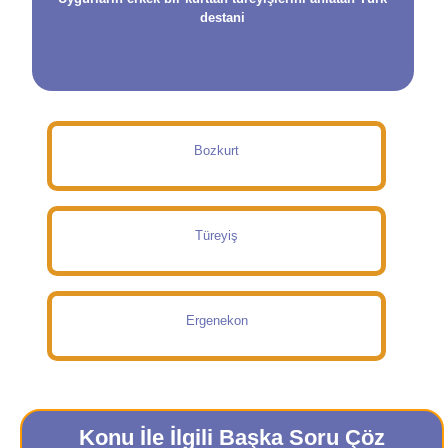
destani
Bozkurt
Türeyiş
Ergenekon
Konu İle İlgili Başka Soru Çöz