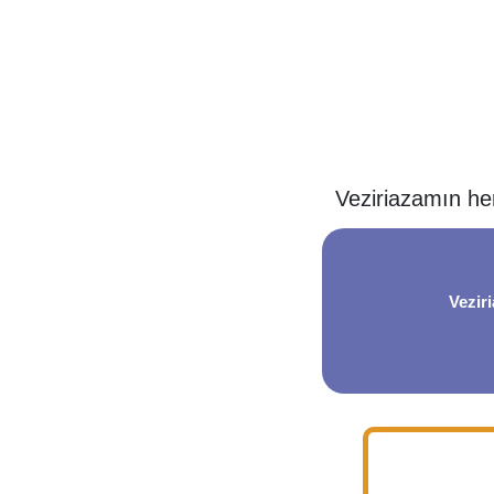
Veziriazamın he
Vezir