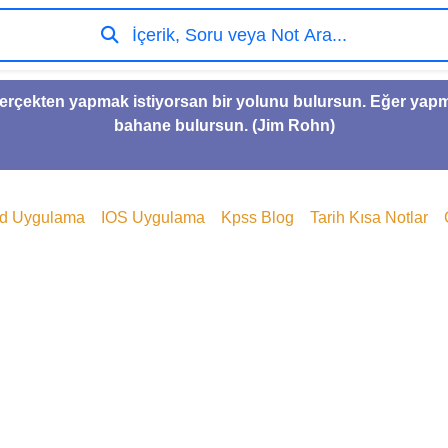
İçerik, Soru veya Not Ara...
gerçekten yapmak istiyorsan bir yolunu bulursun. Eğer yap
bahane bulursun. (Jim Rohn)
id Uygulama
IOS Uygulama
Kpss Blog
Tarih Kısa Notlar